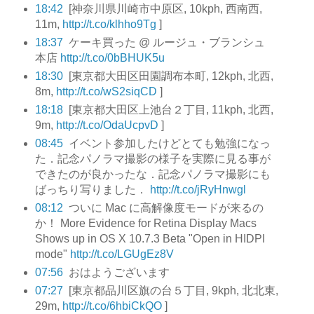
18:42
[神奈川県川崎市中原区, 10kph, 西南西,
11m,
http://t.co/klhho9Tg
]
18:37
ケーキ買った @ ルージュ・ブランシュ
本店
http://t.co/0bBHUK5u
18:30
[東京都大田区田園調布本町, 12kph, 北西,
8m,
http://t.co/wS2siqCD
]
18:18
[東京都大田区上池台２丁目, 11kph, 北西,
9m,
http://t.co/OdaUcpvD
]
08:45
イベント参加したけどとても勉強になっ
た．記念パノラマ撮影の様子を実際に見る事が
できたのが良かったな．記念パノラマ撮影にも
ばっちり写りました．
http://t.co/jRyHnwgl
08:12
ついに Mac に高解像度モードが来るの
か！ More Evidence for Retina Display Macs
Shows up in OS X 10.7.3 Beta "Open in HIDPI
mode"
http://t.co/LGUgEz8V
07:56
おはようございます
07:27
[東京都品川区旗の台５丁目, 9kph, 北北東,
29m,
http://t.co/6hbiCkQO
]