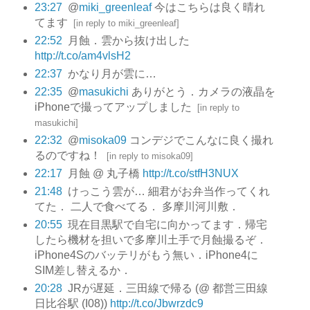
23:27
@
miki_greenleaf
今はこちらは良く晴れ
てます
[
in reply to miki_greenleaf
]
22:52
月蝕．雲から抜け出した
http://t.co/am4vlsH2
22:37
かなり月が雲に…
22:35
@
masukichi
ありがとう．カメラの液晶を
iPhoneで撮ってアップしました
[
in reply to
masukichi
]
22:32
@
misoka09
コンデジでこんなに良く撮れ
るのですね！
[
in reply to misoka09
]
22:17
月蝕 @ 丸子橋
http://t.co/stfH3NUX
21:48
けっこう雲が… 細君がお弁当作ってくれ
てた． 二人で食べてる． 多摩川河川敷．
20:55
現在目黒駅で自宅に向かってます．帰宅
したら機材を担いで多摩川土手で月蝕撮るぞ．
iPhone4Sのバッテリがもう無い．iPhone4に
SIM差し替えるか．
20:28
JRが遅延．三田線で帰る (@ 都営三田線
日比谷駅 (I08))
http://t.co/Jbwrzdc9