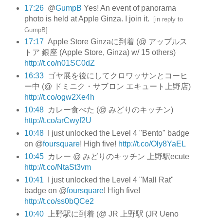
17:26
@
GumpB
Yes! An event of panorama
photo is held at Apple Ginza. I join it.
[
in reply to
GumpB
]
17:17
Apple Store Ginzaに到着 (@ アップルス
トア 銀座 (Apple Store, Ginza) w/ 15 others)
http://t.co/n01SC0dZ
16:33
ゴヤ展を後にしてクロワッサンとコーヒ
ー中 (@ ドミニク・サブロン エキュート上野店)
http://t.co/ogw2Xe4h
10:48
カレー食べた (@ みどりのキッチン)
http://t.co/arCwyf2U
10:48
I just unlocked the Level 4 "Bento" badge
on @
foursquare
! High five!
http://t.co/Oly8YaEL
10:45
カレー @ みどりのキッチン 上野駅ecute
http://t.co/NtaSt3vm
10:41
I just unlocked the Level 4 "Mall Rat"
badge on @
foursquare
! High five!
http://t.co/ss0bQCe2
10:40
上野駅に到着 (@ JR 上野駅 (JR Ueno