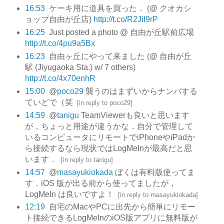
16:53
ケーキ用に道具を買った． (@ クオカシ
ョップ自由が丘店)
http://t.co/R2JiI9rP
16:25
Just posted a photo @ 自由が丘駅前広場
http://t.co/4pu9a5Bx
16:23
自由ヶ丘にやって来ました (@ 自由が丘
駅 (Jiyugaoka Sta.) w/ 7 others)
http://t.co/4x70enhR
15:00
@
poco29
襲うのはまずいからナンパする
ていどで（笑
[
in reply to poco29
]
14:59
@
tanigu
TeamViewerも良いと思います
が，ちょっと用途が違うかな．自分で管理して
いるコンピュータにリモートでiPhoneやiPadか
ら接続するなら現状ではLogMeInが最高だと思
います．
[
in reply to tanigu
]
14:57
@
masayukiokada
ぼくは有料版使ってま
す．iOS 版が出る前から使ってましたが，
LogMeIn は良いですよ！
[
in reply to masayukiokada
]
12:19
自宅のMacやPCに出先から簡単にリモー
ト接続できるLogMeInのiOS版アプリに無料版が