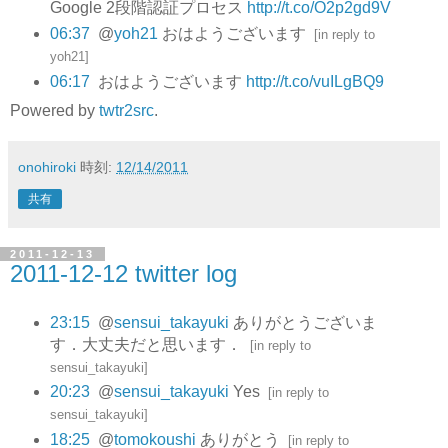
Google 2段階認証プロセス
http://t.co/O2p2gd9V
06:37
@
yoh21
おはようございます
[
in reply to
yoh21
]
06:17
おはようございます
http://t.co/vuILgBQ9
Powered by
twtr2src
.
onohiroki
時刻:
12/14/2011
共有
2011-12-13
2011-12-12 twitter log
23:15
@
sensui_takayuki
ありがとうございま
す．大丈夫だと思います．
[
in reply to
sensui_takayuki
]
20:23
@
sensui_takayuki
Yes
[
in reply to
sensui_takayuki
]
18:25
@
tomokoushi
ありがとう
[
in reply to