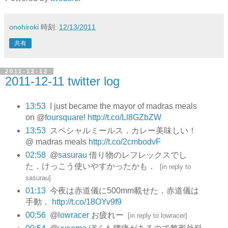
onohiroki
時刻:
12/13/2011
共有
2011-12-12
2011-12-11 twitter log
13:53
I just became the mayor of madras meals
on @
foursquare
!
http://t.co/Ll8GZbZW
13:53
スペシャルミールス．カレー美味しい！
@ madras meals
http://t.co/2cmbodvF
02:58
@
sasurau
借り物のレフレックスでし
た．けっこう使いやすかったかも．
[
in reply to
sasurau
]
01:13
今夜は赤道儀に500mm載せた．赤道儀は
手動．
http://t.co/18OYv9f9
00:56
@
lowracer
お疲れー
[
in reply to lowracer
]