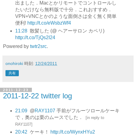
出ました．Macとかリモートでコントロールし
たいだけなら無料版で十分．これおすすめ．
VPN+VNCとかのような面倒さは全く無く簡単
便利!
http://t.co/eWsbzWf4
11:28
散髪した (@ ヘアーサロン カペリ)
http://t.co/TjQs2I24
Powered by
twtr2src
.
onohiroki
時刻:
12/24/2011
共有
2011-12-23
2011-12-22 twitter log
21:09
@
RAY1107
手前がフルーツロールケーキ
で，奥のは栗のムースでした．
[
in reply to
RAY1107
]
20:42
ケーキ！
http://t.co/WynxHYu2