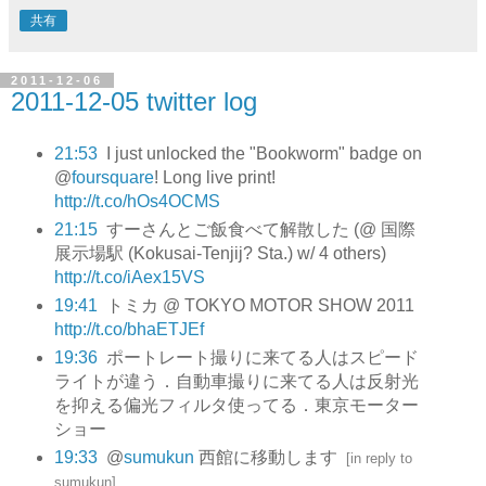
共有
2011-12-06
2011-12-05 twitter log
21:53
I just unlocked the "Bookworm" badge on
@
foursquare
! Long live print!
http://t.co/hOs4OCMS
21:15
すーさんとご飯食べて解散した (@ 国際
展示場駅 (Kokusai-Tenjij? Sta.) w/ 4 others)
http://t.co/iAex15VS
19:41
トミカ @ TOKYO MOTOR SHOW 2011
http://t.co/bhaETJEf
19:36
ポートレート撮りに来てる人はスピード
ライトが違う．自動車撮りに来てる人は反射光
を抑える偏光フィルタ使ってる．東京モーター
ショー
19:33
@
sumukun
西館に移動します
[
in reply to
sumukun
]