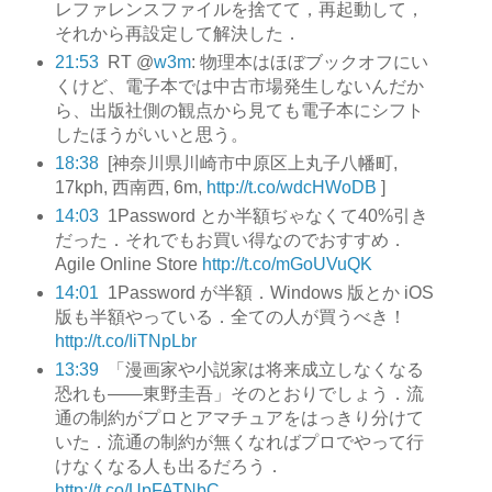
レファレンスファイルを捨てて，再起動して，
それから再設定して解決した．
21:53
RT @
w3m
: 物理本はほぼブックオフにい
くけど、電子本では中古市場発生しないんだか
ら、出版社側の観点から見ても電子本にシフト
したほうがいいと思う。
18:38
[神奈川県川崎市中原区上丸子八幡町,
17kph, 西南西, 6m,
http://t.co/wdcHWoDB
]
14:03
1Password とか半額ぢゃなくて40%引き
だった．それでもお買い得なのでおすすめ．
Agile Online Store
http://t.co/mGoUVuQK
14:01
1Password が半額．Windows 版とか iOS
版も半額やっている．全ての人が買うべき！
http://t.co/IiTNpLbr
13:39
「漫画家や小説家は将来成立しなくなる
恐れも——東野圭吾」そのとおりでしょう．流
通の制約がプロとアマチュアをはっきり分けて
いた．流通の制約が無くなればプロでやって行
けなくなる人も出るだろう．
http://t.co/UpFATNbC