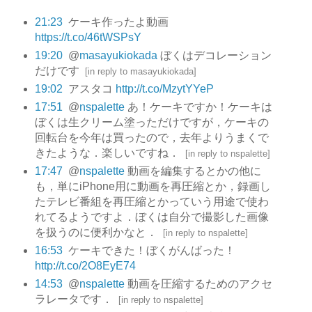
21:23
ケーキ作ったよ動画
https://t.co/46tWSPsY
19:20
@
masayukiokada
ぼくはデコレーション
だけです
[
in reply to masayukiokada
]
19:02
アスタコ
http://t.co/MzytYYeP
17:51
@
nspalette
あ！ケーキですか！ケーキは
ぼくは生クリーム塗っただけですが，ケーキの
回転台を今年は買ったので，去年よりうまくで
きたような．楽しいですね．
[
in reply to nspalette
]
17:47
@
nspalette
動画を編集するとかの他に
も，単にiPhone用に動画を再圧縮とか，録画し
たテレビ番組を再圧縮とかっていう用途で使わ
れてるようですよ．ぼくは自分で撮影した画像
を扱うのに便利かなと．
[
in reply to nspalette
]
16:53
ケーキできた！ぼくがんばった！
http://t.co/2O8EyE74
14:53
@
nspalette
動画を圧縮するためのアクセ
ラレータです．
[
in reply to nspalette
]