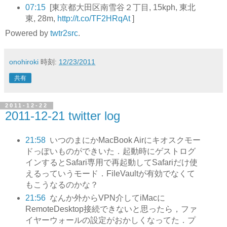
07:15
[東京都大田区南雪谷２丁目, 15kph, 東北
東, 28m,
http://t.co/TF2HRqAt
]
Powered by
twtr2src
.
onohiroki
時刻:
12/23/2011
共有
2011-12-22
2011-12-21 twitter log
21:58
いつのまにかMacBook Airにキオスクモー
ドっぽいものができいた．起動時にゲストログ
インするとSafari専用で再起動してSafariだけ使
えるっていうモード．FileVaultが有効でなくて
もこうなるのかな？
21:56
なんか外からVPN介してiMacに
RemoteDesktop接続できないと思ったら，ファ
イヤーウォールの設定がおかしくなってた．プ