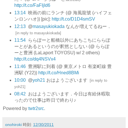
http://t.co/FaFIjId6
13:14
映画の前にランチ (@ 海風龍號 (ハイフェ
ンロンハオ)) [pic]:
http://t.co/D1D4smSV
12:13
@
masayukiokada
なんか増えてるねー．
[
in reply to masayukiokada
]
11:54
ららぽーと船橋以外にあちこちにららぽ
ーとがあるというのが釈然としない (@ ららぽ
ーと豊洲 (LaLaport TOYOSU) w/ 2 others)
http://t.co/dq4NSVx4
11:46
豊洲駅に到着 (@ 東京メトロ 有楽町線 豊
洲駅 (Y22))
http://t.co/Hned8BMi
10:00
@
yoh21
おはようございます
[
in reply to
yoh21
]
08:42
おはようございます．今日は有給休暇取
ったので仕事は昨日で終わり♪
Powered by
twtr2src
.
onohiroki
時刻:
12/30/2011