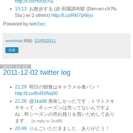
http://t.co/HtXrErSj
15:13
お散歩する (@ 田園調布駅 (Den-en-ch?fu
Sta.) w/ 2 others)
http://t.co/Rkl7pWyu
Powered by
twtr2src
.
onohiroki
時刻:
12/05/2011
共有
2011-12-03
2011-12-02 twitter log
21:29
明日の朝食はキャラメル食パン！
http://t.co/6nR0Nq00
21:26
@
1ka88
美味しかったです．トマトスキ
ヤキって，今シーズンは売ってないんですよ
ね．昨シーズンの売れ残りを買いだめしてあり
ます．
[
in reply to 1ka88
]
20:48
りんごいただきました．ありがとう！