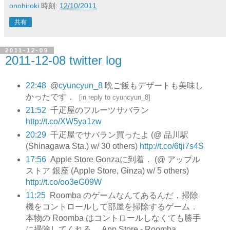
onohiroki
時刻:
12/10/2011
共有
2011-12-09
2011-12-08 twitter log
22:48
@
cyuncyun_8
晩ご飯もデザートも美味し
かったです．
[
in reply to cyuncyun_8
]
21:52
千疋屋のフルーツサバラン
http://t.co/XW5ya1zw
20:29
千疋屋でサバラン買ったよ (@ 品川駅
(Shinagawa Sta.) w/ 30 others)
http://t.co/6tji7s4S
17:56
Apple Store Gonzaに到着． (@ アップル
ストア 銀座 (Apple Store, Ginza) w/ 5 others)
http://t.co/oo3eG09W
11:25
Roomba のゲームなんてあるんだ．掃除
機をコントロールして部屋を掃除するゲーム．
本物の Roomba はコントロールしなくても勝手
に掃除してくれる． App Store - Roomba