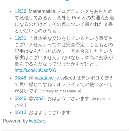
12:36
Mathematica プログラミングをあらため
て勉強してみると，意外と Perl との共通点が着
になるのだけど，その点について書かれた文書
とかないものかなぁ．
12:31
「具体的な交渉をしているという事実も
ございません」ってのは完全否定．もともとの
記事はなんだったのか．「基本合意したという
事実はございません」だけなら，本当に交渉が
進んでるんだなって思ったかもだけど．
http://t.co/KbUsofXG
06:48
@
masatane_e
sylfeed はテンポ良く使え
て良い感じですね．オフラインでの使いかって
が良いです
[
in reply to masatane_e
]
06:46
@
yoh21
おはようございます
[
in reply to
yoh21
]
06:13
おはようございます．
Powered by
twtr2src
.