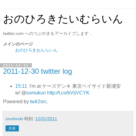
おのひろきたいむらいん
twitter.com へのつぶやきをアーカイブします．
メインのページ
おのひろきおんらいん
2011-12-31
2011-12-30 twitter log
15:11
I'm at ケーズデンキ 東京ベイサイド新浦安
w/ @
sumukun
http://t.co/bVijVCYK
Powered by
twtr2src
.
onohiroki
時刻:
12/31/2011
共有