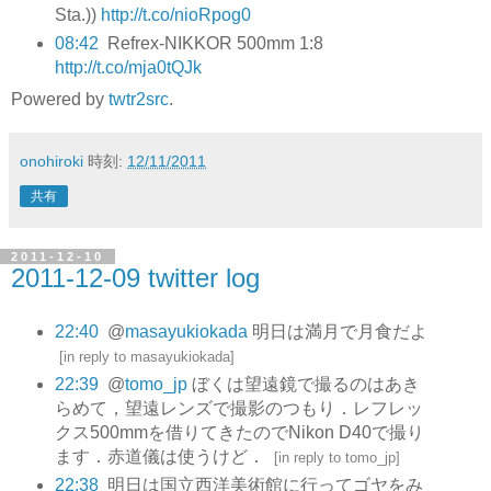
Sta.))
http://t.co/nioRpog0
08:42
Refrex-NIKKOR 500mm 1:8
http://t.co/mja0tQJk
Powered by
twtr2src
.
onohiroki
時刻:
12/11/2011
共有
2011-12-10
2011-12-09 twitter log
22:40
@
masayukiokada
明日は満月で月食だよ
[
in reply to masayukiokada
]
22:39
@
tomo_jp
ぼくは望遠鏡で撮るのはあき
らめて，望遠レンズで撮影のつもり．レフレッ
クス500mmを借りてきたのでNikon D40で撮り
ます．赤道儀は使うけど．
[
in reply to tomo_jp
]
22:38
明日は国立西洋美術館に行ってゴヤをみ