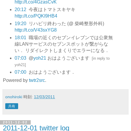
http://t.co/4GzasCvK
20:12
今夜はトマトスキヤキ
http://t.co/PQKI9HB4
19:20
リハビリ終わった (@ 柴崎整形外科)
http://t.co/V43sxYG8
18:01
職場の近くのセブンイレブンでは公衆無
線LANサービスのセブンスポットが繋がらな
い． リダイレクトしまくりでエラーになる．
07:03
@
yoh21
おはようございます
[
in reply to
yoh21
]
07:00
おはようございます．
Powered by
twtr2src
.
onohiroki
時刻:
12/03/2011
共有
2011-12-02
2011-12-01 twitter log