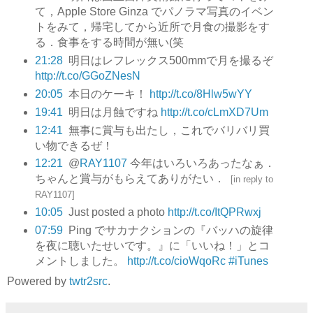
て，Apple Store Ginza でパノラマ写真のイベン
トをみて，帰宅してから近所で月食の撮影をす
る．食事をする時間が無い(笑
21:28
明日はレフレックス500mmで月を撮るぞ
http://t.co/GGoZNesN
20:05
本日のケーキ！
http://t.co/8Hlw5wYY
19:41
明日は月蝕ですね
http://t.co/cLmXD7Um
12:41
無事に賞与も出たし，これでバリバリ買
い物できるぜ！
12:21
@
RAY1107
今年はいろいろあったなぁ．
ちゃんと賞与がもらえてありがたい．
[
in reply to
RAY1107
]
10:05
Just posted a photo
http://t.co/ItQPRwxj
07:59
Ping でサカナクションの『バッハの旋律
を夜に聴いたせいです。』に「いいね！」とコ
メントしました。
http://t.co/cioWqoRc
#iTunes
Powered by
twtr2src
.