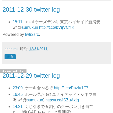
2011-12-30 twitter log
15:11
I'm at ケーズデンキ 東京ベイサイド新浦安
w/ @
sumukun
http://t.co/bVijVCYK
Powered by
twtr2src
.
onohiroki
時刻:
12/31/2011
共有
2011-12-30
2011-12-29 twitter log
23:09
ケーキ食べるぞ
http://t.co/Pazlu1F7
16:45
ポール見た (@ ユナイテッド・シネマ豊
洲 w/ @
sumukun
)
http://t.co/iSZuAxjq
14:21
くじ引きで五割引のクーポン引き当て
た． (@ GAP ららぽーと豊洲店)