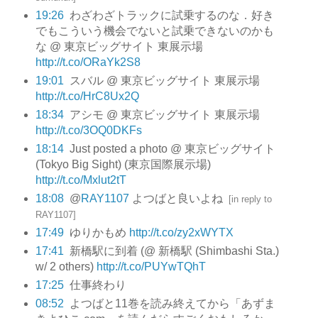
19:26
わざわざトラックに試乗するのな．好き
でもこういう機会でないと試乗できないのかも
な @ 東京ビッグサイト 東展示場
http://t.co/ORaYk2S8
19:01
スバル @ 東京ビッグサイト 東展示場
http://t.co/HrC8Ux2Q
18:34
アシモ @ 東京ビッグサイト 東展示場
http://t.co/3OQ0DKFs
18:14
Just posted a photo @ 東京ビッグサイト
(Tokyo Big Sight) (東京国際展示場)
http://t.co/Mxlut2tT
18:08
@
RAY1107
よつばと良いよね
[
in reply to
RAY1107
]
17:49
ゆりかもめ
http://t.co/zy2xWYTX
17:41
新橋駅に到着 (@ 新橋駅 (Shimbashi Sta.)
w/ 2 others)
http://t.co/PUYwTQhT
17:25
仕事終わり
08:52
よつばと11巻を読み終えてから「あずま