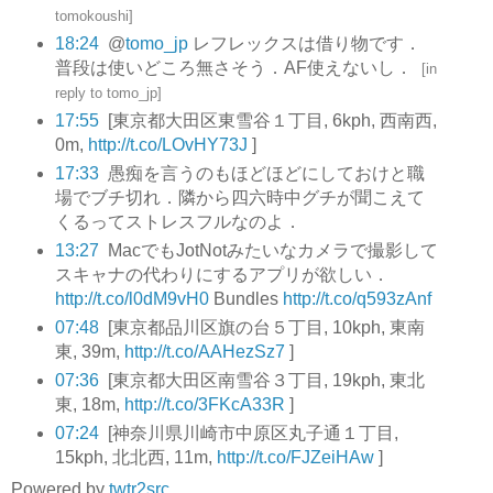
tomokoushi
]
18:24
@
tomo_jp
レフレックスは借り物です．
普段は使いどころ無さそう．AF使えないし．
[
in
reply to tomo_jp
]
17:55
[東京都大田区東雪谷１丁目, 6kph, 西南西,
0m,
http://t.co/LOvHY73J
]
17:33
愚痴を言うのもほどほどにしておけと職
場でブチ切れ．隣から四六時中グチが聞こえて
くるってストレスフルなのよ．
13:27
MacでもJotNotみたいなカメラで撮影して
スキャナの代わりにするアプリが欲しい．
http://t.co/l0dM9vH0
Bundles
http://t.co/q593zAnf
07:48
[東京都品川区旗の台５丁目, 10kph, 東南
東, 39m,
http://t.co/AAHezSz7
]
07:36
[東京都大田区南雪谷３丁目, 19kph, 東北
東, 18m,
http://t.co/3FKcA33R
]
07:24
[神奈川県川崎市中原区丸子通１丁目,
15kph, 北北西, 11m,
http://t.co/FJZeiHAw
]
Powered by
twtr2src
.