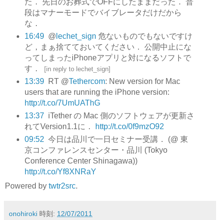
た． 先日のお葬式でOFFにしたままだった． 普
段はマナーモードでバイブレータだけだから
な．
16:49
@
lechet_sign
危ないものでもないですけ
ど，まぁ捨てておいてください． 公開中止にな
ってしまったiPhoneアプリと対になるソフトで
す．
[
in reply to lechet_sign
]
13:39
RT @
Tethercom
: New version for Mac
users that are running the iPhone version:
http://t.co/7UmUAThG
13:37
iTether の Mac 側のソフトウェアが更新さ
れてVersion1.1に．
http://t.co/0f9mzO92
09:52
今日は品川で一日セミナー受講． (@ 東
京コンファレンスセンター・品川 (Tokyo
Conference Center Shinagawa))
http://t.co/Yf8XNRaY
Powered by
twtr2src
.
onohiroki
時刻:
12/07/2011