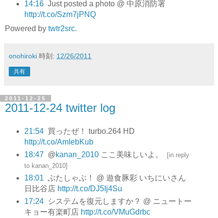
14:16
Just posted a photo @ 中原消防署
http://t.co/Szm7jPNQ
Powered by
twtr2src
.
onohiroki
時刻:
12/26/2011
共有
2011-12-25
2011-12-24 twitter log
21:54
買ったぜ！ turbo.264 HD
http://t.co/AmIebKub
18:47
@
kanan_2010
ここ美味しいよ。
[
in reply
to kanan_2010
]
18:01
ぶたしゃぶ！ @ 遊食豚彩 いちにいさん
日比谷店
http://t.co/DJ5Ij4Su
17:24
システムを復元しますか？ @ ニュートー
キョー有楽町店
http://t.co/VMuGdrbc