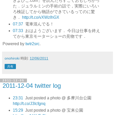
きよひこ.com」を読んだらすごくおもしろかっ
た．ジュラルミンの手術の話で，実際にいろい
ろ検証してから物語ができているってのに驚
き．
http://t.co/vXWzIhGX
07:37
電車混んでる！
07:33
おはようございます． 今日は仕事を終え
てから東京モーターショーの見物です．
Powered by
twtr2src
.
onohiroki
時刻:
12/06/2011
共有
2011-12-05
2011-12-04 twitter log
23:31
Just posted a photo @ 多摩川台公園
http://t.co/J3Icfgnq
15:29
Just posted a photo @ 宝来公園