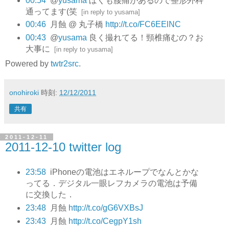
00:54
@
yusama
ぼくも腰痛があるので整形外科
通ってます(笑
[
in reply to yusama
]
00:46
月蝕 @ 丸子橋
http://t.co/FC6EElNC
00:43
@
yusama
良く撮れてる！頸椎痛むの？お
大事に
[
in reply to yusama
]
Powered by
twtr2src
.
onohiroki
時刻:
12/12/2011
共有
2011-12-11
2011-12-10 twitter log
23:58
iPhoneの電池はエネループでなんとかな
ってる．デジタル一眼レフカメラの電池は予備
に交換した．
23:48
月蝕
http://t.co/gG6VXBsJ
23:43
月蝕
http://t.co/CegpY1sh