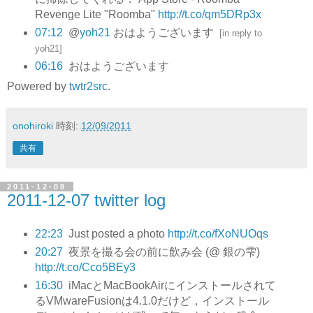
Revenge Lite "Roomba"
http://t.co/qm5DRp3x
07:12
@
yoh21
おはようございます
[
in reply to
yoh21
]
06:16
おはようございます
Powered by
twtr2src
.
onohiroki
時刻:
12/09/2011
共有
2011-12-08
2011-12-07 twitter log
22:23
Just posted a photo
http://t.co/fXoNUOqs
20:27
夜景を撮る会の前に飲み会 (@ 銀の雫)
http://t.co/Cco5BEy3
16:30
iMacとMacBookAirにインストールされて
るVMwareFusionは4.1.0だけど，インストール