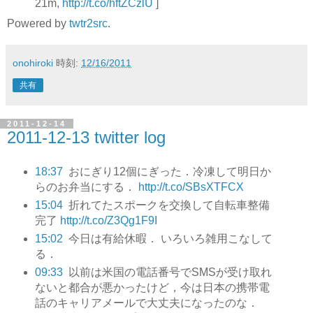
21m,
http://t.co/hftZCzlU
]
Powered by
twtr2src
.
onohiroki
時刻:
12/16/2011
共有
2011-12-14
2011-12-13 twitter log
18:37
おにぎり12個にぎった．冷凍して明日か
らのお弁当にする．
http://t.co/SBsXTFCX
15:04
折れてたスポークを交換して自転車整備
完了
http://t.co/Z3Qg1F9I
15:02
今日は有給休暇． いろいろ雑用こなして
る．
09:33
以前は米国の電話番号でSMSが受け取れ
ないと都合が悪かったけど，今は日本の携帯電
話のキャリアメールで大丈夫になったのな．