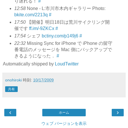
り遅れる！
#
12:58
None - L:市川市木内ギャラリー Photo:
bkite.com/2213q
#
17:50
【開催】明日18日は荒川サイクリング開
催です
ff.im/-9ZKCx
#
17:54
シェフ
bctiny.com/p149j6
#
22:32
Missing Sync for iPhone で iPhone の留守
番電話のメッセージを Mac 側にバックアップで
きるようになった．
#
Automatically shipped by
LoudTwitter
onohiroki
時刻:
10/17/2009
共有
‹
›
ホーム
ウェブ バージョンを表示