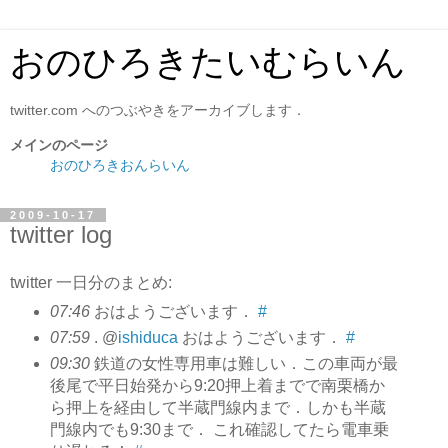
おのひろきたいむらいん
twitter.com へのつぶやきをアーカイブします．
メインのページ
おのひろきおんらいん
2009-10-17
twitter log
twitter 一日分のまとめ:
07:46
おはようございます．
#
07:59
. @
ishiduca
おはようございます．
#
09:30
鉄道の女性専用車は難しい．この車両が最
後尾で平日始発から9:20押上着までで南栗橋か
ら押上を経由して半蔵門線内まで．しかも半蔵
門線内でも9:30まで． これ確認してたら電車乗