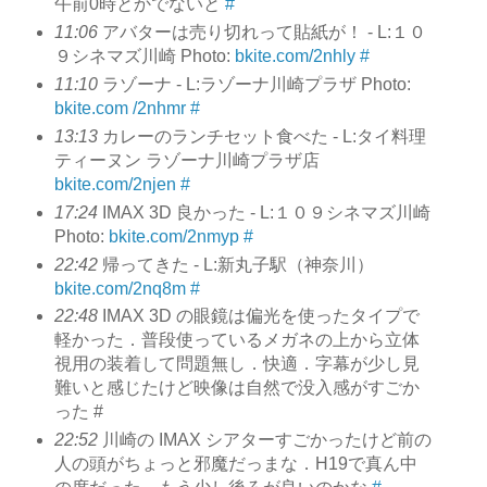
午前0時とかでないと
#
11:06
アバターは売り切れって貼紙が！ - L:１０
９シネマズ川崎 Photo:
bkite.com/2nhly
#
11:10
ラゾーナ - L:ラゾーナ川崎プラザ Photo:
bkite.com /2nhmr
#
13:13
カレーのランチセット食べた - L:タイ料理
ティーヌン ラゾーナ川崎プラザ店
bkite.com/2njen
#
17:24
IMAX 3D 良かった - L:１０９シネマズ川崎
Photo:
bkite.com/2nmyp
#
22:42
帰ってきた - L:新丸子駅（神奈川）
bkite.com/2nq8m
#
22:48
IMAX 3D の眼鏡は偏光を使ったタイプで
軽かった．普段使っているメガネの上から立体
視用の装着して問題無し．快適．字幕が少し見
難いと感じたけど映像は自然で没入感がすごか
った
#
22:52
川崎の IMAX シアターすごかったけど前の
人の頭がちょっと邪魔だっまな．H19で真ん中