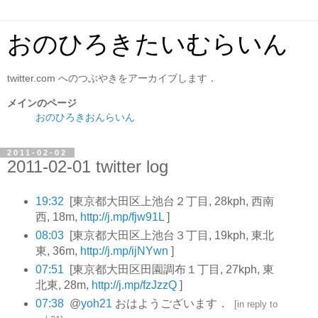
おのひろきたいむらいん
twitter.com へのつぶやきをアーカイブします．
メインのページ
おのひろきおんらいん
2011-02-02
2011-02-01 twitter log
19:32
[東京都大田区上池台２丁目, 28kph, 西南
西, 18m,
http://j.mp/fjw91L
]
08:03
[東京都大田区上池台３丁目, 19kph, 東北
東, 36m,
http://j.mp/ijNYwn
]
07:51
[東京都大田区田園調布１丁目, 27kph, 東
北東, 28m,
http://j.mp/fzJzzQ
]
07:38
@
yoh21
おはようございます．
[
in reply to