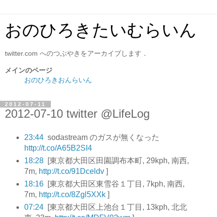
おのひろきたいむらいん
twitter.com へのつぶやきをアーカイブします．
メインのページ
おのひろきおんらいん
2012-07-11
2012-07-10 twitter @LifeLog
23:44
sodastream のガスが無くなった
http://t.co/A65B2SI4
18:28
[東京都大田区田園調布本町, 29kph, 南西,
7m,
http://t.co/91Dceldv
]
18:16
[東京都大田区東雪谷１丁目, 7kph, 南西,
7m,
http://t.co/8Zgl5XXk
]
07:24
[東京都大田区上池台１丁目, 13kph, 北北