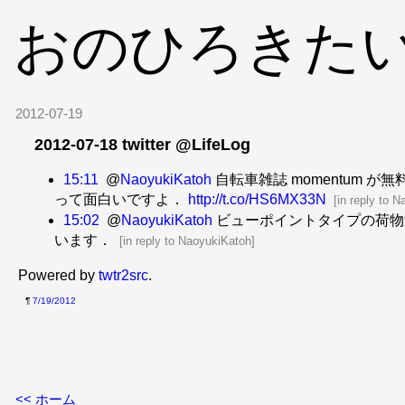
おのひろきた
2012-07-19
2012-07-18 twitter @LifeLog
15:11
@
NaoyukiKatoh
自転車雑誌 momentum 
って面白いですよ．
http://t.co/HS6MX33N
[
in reply to 
15:02
@
NaoyukiKatoh
ビューポイントタイプの荷物
います．
[
in reply to NaoyukiKatoh
]
Powered by
twtr2src
.
¶
7/19/2012
<< ホーム